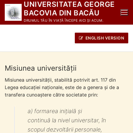
UNIVERSITATEA GEORGE
Sari
la
BACOVIA DIN BACĂU
conținut
DRUMUL TĂU ÎN VIAȚĂ ÎNCEPE AICI ȘI ACUM.
ENGLISH VERSION
Misiunea universității
Misiunea universității, stabilită potrivit art. 117 din
Legea educației naționale, este de a genera și de a
transfera cunoaștere către societate prin:
a) formarea inițială și
continuă la nivel universitar, în
scopul dezvoltării personale,